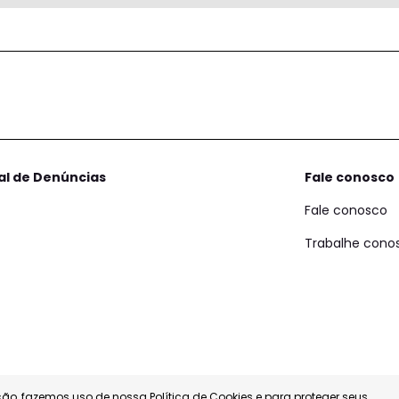
al de Denúncias
Fale conosco
Fale conosco
Trabalhe cono
ão, fazemos uso de nossa Política de Cookies e para proteger seus