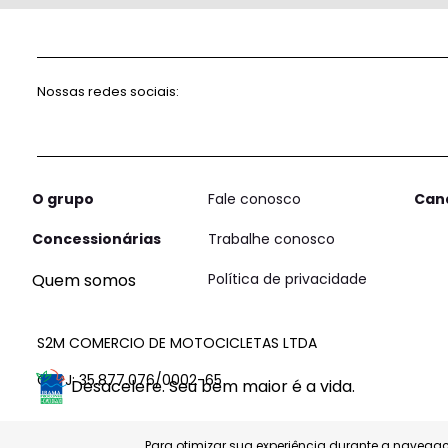
Nossas redes sociais:
O grupo
Fale conosco
Can
Concessionárias
Trabalhe conosco
Quem somos
Política de privacidade
S2M COMERCIO DE MOTOCICLETAS LTDA
CNPJ: 35.877.076/0002-65
Desacelere. Seu bem maior é a vida.
Para otimizar sua experiência durante a navegaç