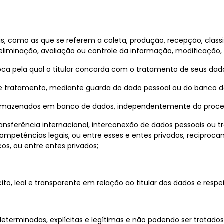
 como as que se referem a coleta, produção, recepção, classific
iminação, avaliação ou controle da informação, modificação, 
oca pela qual o titular concorda com o tratamento de seus dad
 tratamento, mediante guarda do dado pessoal ou do banco d
 armazenados em banco de dados, independentemente do proc
ransferência internacional, interconexão de dados pessoais ou
ompetências legais, ou entre esses e entes privados, recipro
os, ou entre entes privados;
, leal e transparente em relação ao titular dos dados e respeit
 determinadas, explícitas e legítimas e não podendo ser tratad