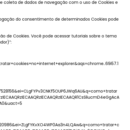
 de coleta de dados de navegação com o uso de Cookies e
revogação do consentimento de determinados Cookies pode
ão de Cookies. Você pode acessar tutoriais sobre o tema
dor)”:
tar+cookies+no+internet+explorer&aqs=chrome..69i57.1
87528156&ei=CLgFYPv3CNKf5OUP6JWq6AU&q=como+tratar
QRzIECAAQRzIECAAQRzIECAAQRzIECAAQR1CsSliucmD4eGgAcA
CA0&uact=5
87620986&ei=ZLgFYKvXO4WP0Aa3n4LQAw&q=como+tratar+c