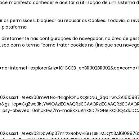
 você manifesta conhecer e aceitar a utilização de um sistema
r as permissões, bloquear ou recusar os Cookies. Todavia, a 
a plataforma.
o diretamente nas configurações do navegador, na área de gest
busca com o termo “como tratar cookies no (indique seu navega
no+internet+explorer&rlz=1C1GCEB_enBR902BR902&oq=como+tra
BR902&sxsrf=ALeKk00mWLNx-rNrqp1OhuXQSDNu_3qGTw%3A16109
fox&gs_lcp=CgZwc3ktYWIQAzIECAAQRzIECAAQRzIECAAQRzIECAA
ient=psy-ab&ved=0ahUKEwj7m-ma9KXuAhXSD7kGHeiKCl0Q4dUD
BR902&sxsrf=ALeKk03lDbw6p37mrzSRobVHl6uTSBLMJQ%3A16109