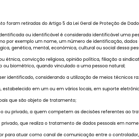
 foram retiradas do Artigo 5 da Lei Geral de Proteção de Dados
ntificada ou identificável é considerada identificável uma pesso
mo por exemplo um nome, um número de identificação, dados de 
ógica, genética, mental, económica, cultural ou social dessa pes
étnica, convicção religiosa, opinião política, filiação a sindicat
co ou biométrico, quando vinculado a uma pessoa natural;
 ser identificado, considerando a utilização de meios técnicos r
 estabelecido em um ou em vários locais, em suporte eletrônico
ais que são objeto de tratamento;
blico ou privado, a quem competem as decisões referentes ao t
 ou privado, que realiza o tratamento de dados pessoais em nome
or para atuar como canal de comunicação entre o controlador, o