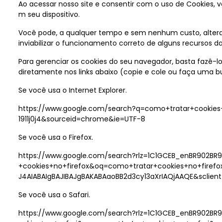
Ao acessar nosso site e consentir com o uso de Cookies,
m seu dispositivo.
Você pode, a qualquer tempo e sem nenhum custo, altera
inviabilizar o funcionamento correto de alguns recursos d
Para gerenciar os cookies do seu navegador, basta fazê-l
diretamente nos links abaixo (copie e cole ou faça uma 
Se você usa o Internet Explorer.
https://www.google.com/search?q=como+tratar+cookies+
1911j0j4&sourceid=chrome&ie=UTF-8
Se você usa o Firefox.
https://www.google.com/search?rlz=1C1GCEB_enBR902
+cookies+no+firefox&oq=como+tratar+cookies+no+fire
J4AIABAIgBAJIBAJgBAKABAaoBB2d3cy13aXrIAQjAAQE&scl
Se você usa o Safari.
https://www.google.com/search?rlz=1C1GCEB_enBR902