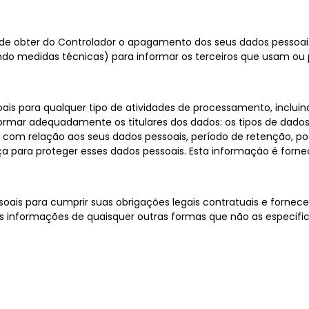
ito de obter do Controlador o apagamento dos seus dados pesso
ndo medidas técnicas) para informar os terceiros que usam ou 
s para qualquer tipo de atividades de processamento, incluindo
formar adequadamente os titulares dos dados: os tipos de dados
 com relação aos seus dados pessoais, período de retenção, pos
 para proteger esses dados pessoais. Esta informação é forneci
soais para cumprir suas obrigações legais contratuais e fornec
 informações de quaisquer outras formas que não as especifica