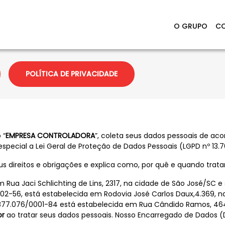
O GRUPO
CO
POLÍTICA DE PRIVACIDADE
 “
EMPRESA CONTROLADORA
”, coleta seus dados pessoais de ac
pecial a Lei Geral de Proteção de Dados Pessoais (LGPD nº 13.7
eus direitos e obrigações e explica como, por quê e quando tra
 Rua Jaci Schlichting de Lins, 2317, na cidade de São José/SC
0002-56, está estabelecida em Rodovia José Carlos Daux,4.369, 
877.076/0001-84 está estabelecida em Rua Cândido Ramos, 464, 
or
ao tratar seus dados pessoais. Nosso Encarregado de Dados 