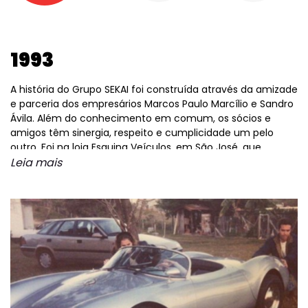
1993
A história do Grupo SEKAI foi construída através da amizade
e parceria dos empresários Marcos Paulo Marcílio e Sandro
Ávila. Além do conhecimento em comum, os sócios e
amigos têm sinergia, respeito e cumplicidade um pelo
outro. Foi na loja Esquina Veículos, em São José, que
Marcílio iniciou seu ofício e conheceu o grande amigo.
Leia mais
Ávila chegou à loja para vender seu automóvel, um
Chamonix Spyder, uma máquina de colecionador em
perfeitas condições, tanto que fora vendida para a
Alemanha. Com o passar do tempo, os dois começaram a
trabalhar juntos e identificaram um mercado para as
pessoas que gostam de automóveis diferenciados.